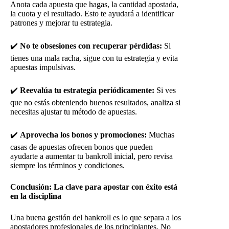
Anota cada apuesta que hagas, la cantidad apostada,
la cuota y el resultado. Esto te ayudará a identificar
patrones y mejorar tu estrategia.
✔️
No te obsesiones con recuperar pérdidas:
Si
tienes una mala racha, sigue con tu estrategia y evita
apuestas impulsivas.
✔️
Reevalúa tu estrategia periódicamente:
Si ves
que no estás obteniendo buenos resultados, analiza si
necesitas ajustar tu método de apuestas.
✔️
Aprovecha los bonos y promociones:
Muchas
casas de apuestas ofrecen bonos que pueden
ayudarte a aumentar tu bankroll inicial, pero revisa
siempre los términos y condiciones.
Conclusión: La clave para apostar con éxito está
en la disciplina
Una buena gestión del bankroll es lo que separa a los
apostadores profesionales de los principiantes. No