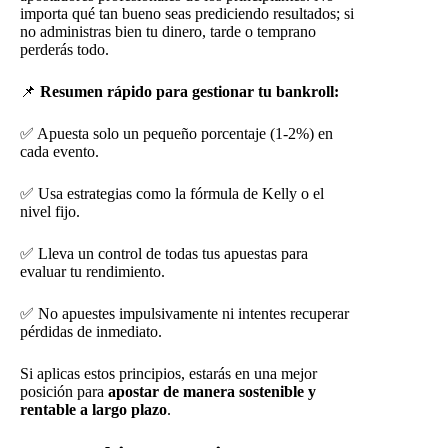
importa qué tan bueno seas prediciendo resultados; si
no administras bien tu dinero, tarde o temprano
perderás todo.
📌
Resumen rápido para gestionar tu bankroll:
✅ Apuesta solo un pequeño porcentaje (1-2%) en
cada evento.
✅ Usa estrategias como la fórmula de Kelly o el
nivel fijo.
✅ Lleva un control de todas tus apuestas para
evaluar tu rendimiento.
✅ No apuestes impulsivamente ni intentes recuperar
pérdidas de inmediato.
Si aplicas estos principios, estarás en una mejor
posición para
apostar de manera sostenible y
rentable a largo plazo
.