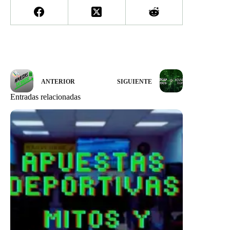
ANTERIOR
SIGUIENTE
Entradas relacionadas