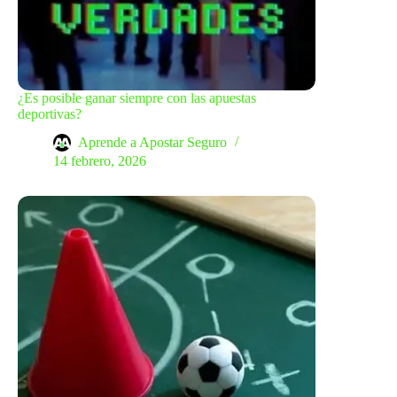
¿Es posible ganar siempre con las apuestas
deportivas?
Aprende a Apostar Seguro
14 febrero, 2026