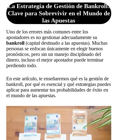
La Estrategia de Gestión de Bankroll:
Clave para Sobrevivir en el Mundo de
las Apuestas
Uno de los errores más comunes entre los
apostadores es no gestionar adecuadamente su
bankroll
(capital destinado a las apuestas). Muchas
personas se enfocan únicamente en elegir buenos
pronósticos, pero sin un manejo disciplinado del
dinero, incluso el mejor apostador puede terminar
perdiendo todo.
En este artículo, te enseñaremos qué es la gestión de
bankroll, por qué es esencial y qué estrategias puedes
aplicar para aumentar tus probabilidades de éxito en
el mundo de las apuestas.