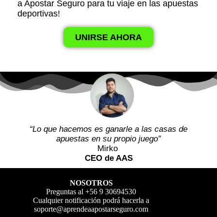
a Apostar Seguro para tu viaje en las apuestas
deportivas!
UNIRSE AHORA
“Lo que hacemos es ganarle a las casas de
apuestas en su propio juego”
Mirko
CEO de AAS
NOSOTROS
Preguntas al +56 9 30694530
Cualquier notificación podrá hacerla a
soporte@aprendeaapostarseguro.com