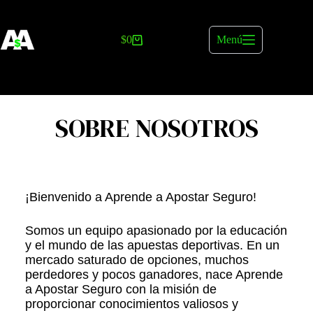
$
0
Menú
SOBRE NOSOTROS
¡Bienvenido a Aprende a Apostar Seguro!
Somos un equipo apasionado por la educación
y el mundo de las apuestas deportivas. En un
mercado saturado de opciones, muchos
perdedores y pocos ganadores, nace Aprende
a Apostar Seguro con la misión de
proporcionar conocimientos valiosos y