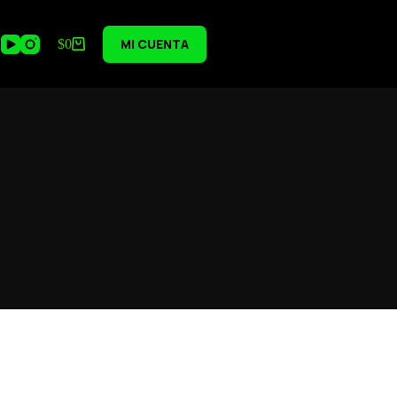
MI CUENTA
$
0
Shopping
cart