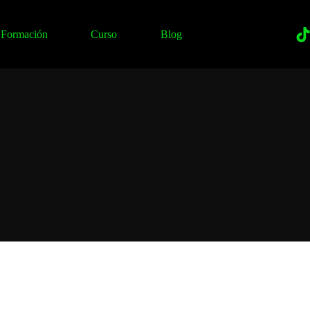
Formación
Curso
Blog