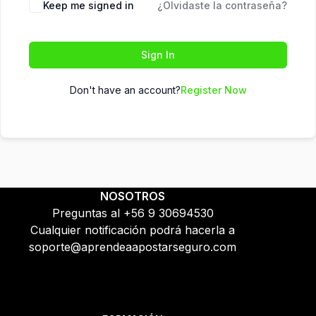
Keep me signed in
¿Olvidaste la contraseña?
Sign In
Don't have an account?
Register Now
NOSOTROS
Preguntas al +56 9 30694530
Cualquier notificación podrá hacerla a
soporte@aprendeaapostarseguro.com