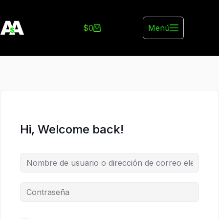
Saltar
Saltar
al
al
$
0
Menú
contenido
contenido
Shopping
cart
Hi, Welcome back!