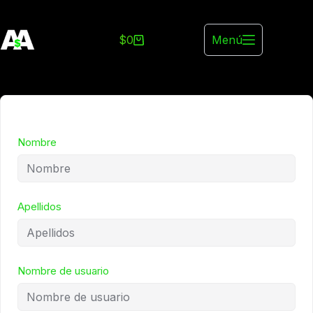
Saltar
al
$
0
Menú
contenido
Shopping
cart
Nombre
Apellidos
Nombre de usuario